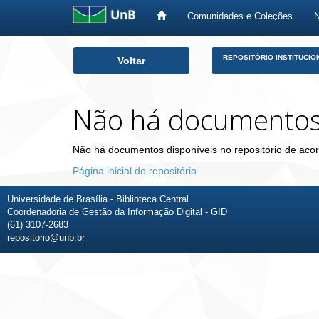
Comunidades e Coleções
Skip
REPOSITÓRIO INSTITUCIO
Voltar
navigation
Não há documento
Não há documentos disponíveis no repositório de acor
Página inicial do repositório
Universidade de Brasília - Biblioteca Central
Coordenadoria de Gestão da Informação Digital - GID
(61) 3107-2683
repositorio@unb.br