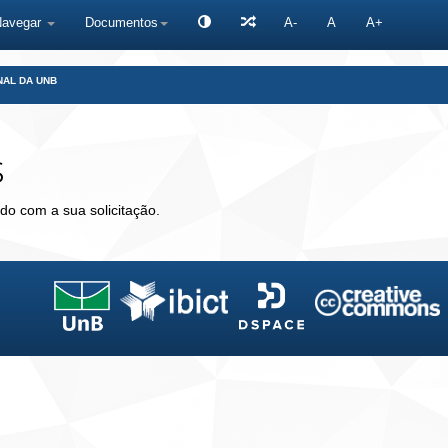
Navegar
Documentos
A-
A
A+
NAL DA UNB
s
do com a sua solicitação.