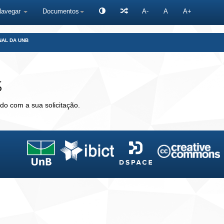
Navegar
Documentos
A-
A
A+
NAL DA UNB
s
do com a sua solicitação.