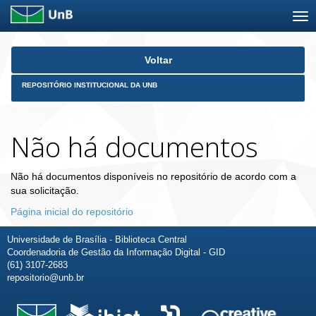
Skip
Voltar
navigation
REPOSITÓRIO INSTITUCIONAL DA UNB
Não há documentos
Não há documentos disponíveis no repositório de acordo com a
sua solicitação.
Página inicial do repositório
Universidade de Brasília - Biblioteca Central
Coordenadoria de Gestão da Informação Digital - GID
(61) 3107-2683
repositorio@unb.br