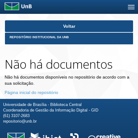
Skip
Voltar
navigation
REPOSITÓRIO INSTITUCIONAL DA UNB
Não há documentos
Não há documentos disponíveis no repositório de acordo com a
sua solicitação.
Página inicial do repositório
Universidade de Brasília - Biblioteca Central
Coordenadoria de Gestão da Informação Digital - GID
(61) 3107-2683
repositorio@unb.br