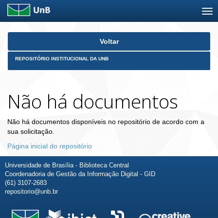
Skip
Voltar
navigation
REPOSITÓRIO INSTITUCIONAL DA UNB
Não há documentos
Não há documentos disponíveis no repositório de acordo com a
sua solicitação.
Página inicial do repositório
Universidade de Brasília - Biblioteca Central
Coordenadoria de Gestão da Informação Digital - GID
(61) 3107-2683
repositorio@unb.br