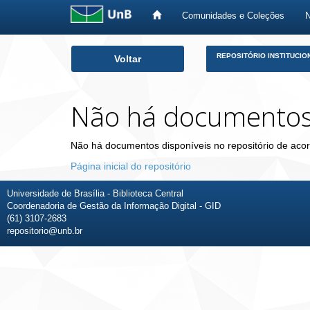
Comunidades e Coleções
Skip
REPOSITÓRIO INSTITUCIO
Voltar
navigation
Não há documento
Não há documentos disponíveis no repositório de acor
Página inicial do repositório
Universidade de Brasília - Biblioteca Central
Coordenadoria de Gestão da Informação Digital - GID
(61) 3107-2683
repositorio@unb.br