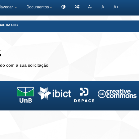
Navegar
Documentos
A-
A
A+
NAL DA UNB
s
do com a sua solicitação.