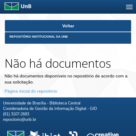
Skip
Voltar
navigation
REPOSITÓRIO INSTITUCIONAL DA UNB
Não há documentos
Não há documentos disponíveis no repositório de acordo com a
sua solicitação.
Página inicial do repositório
Universidade de Brasília - Biblioteca Central
Coordenadoria de Gestão da Informação Digital - GID
(61) 3107-2683
repositorio@unb.br