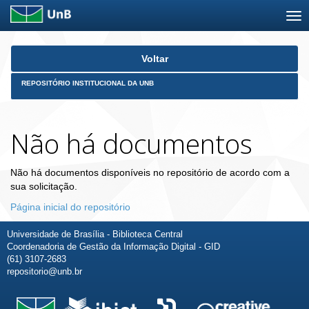
Skip
Voltar
navigation
REPOSITÓRIO INSTITUCIONAL DA UNB
Não há documentos
Não há documentos disponíveis no repositório de acordo com a
sua solicitação.
Página inicial do repositório
Universidade de Brasília - Biblioteca Central
Coordenadoria de Gestão da Informação Digital - GID
(61) 3107-2683
repositorio@unb.br