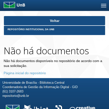
Skip
Voltar
navigation
REPOSITÓRIO INSTITUCIONAL DA UNB
Não há documentos
Não há documentos disponíveis no repositório de acordo com a
sua solicitação.
Página inicial do repositório
Universidade de Brasília - Biblioteca Central
Coordenadoria de Gestão da Informação Digital - GID
(61) 3107-2683
repositorio@unb.br