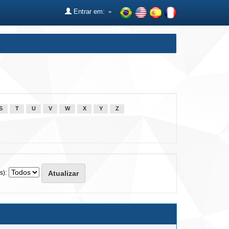
Entrar em:
S
T
U
V
W
X
Y
Z
s):