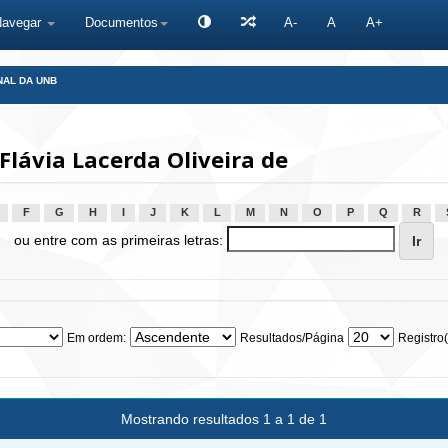
Navegar
Documentos
A-
A
A+
NAL DA UNB
lávia Lacerda Oliveira de
F
G
H
I
J
K
L
M
N
O
P
Q
R
ou entre com as primeiras letras:
Em ordem:
Resultados/Página
Registro(
Mostrando resultados 1 a 1 de 1