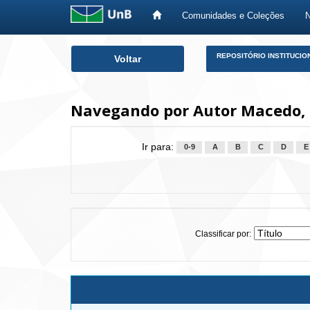
Comunidades e Coleções
Skip
REPOSITÓRIO INSTITUCIO
Voltar
navigation
Navegando por Autor Macedo, F
Ir para:
0-9
A
B
C
D
E
Classificar por: