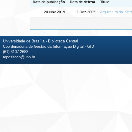
Data de publicação
Data de defesa
Título
20-Nov-2019
2-Dez-2005
Arquitetura da infor
Universidade de Brasília - Biblioteca Central
Coordenadoria de Gestão da Informação Digital - GID
(61) 3107-2683
repositorio@unb.br