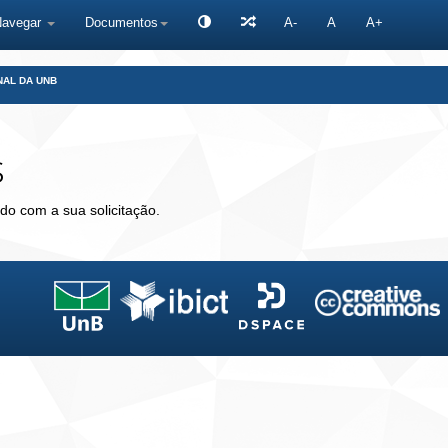
Navegar
Documentos
A-
A
A+
NAL DA UNB
s
do com a sua solicitação.