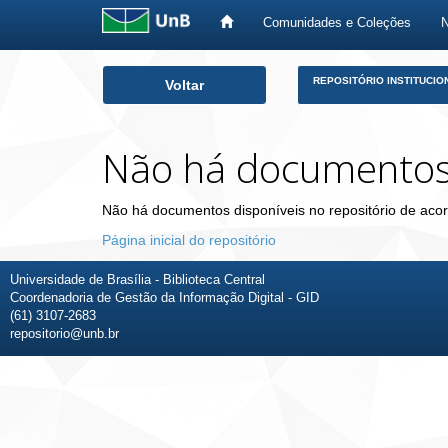
Comunidades e Coleções
Skip
REPOSITÓRIO INSTITUCIO
Voltar
navigation
Não há documento
Não há documentos disponíveis no repositório de acor
Página inicial do repositório
Universidade de Brasília - Biblioteca Central
Coordenadoria de Gestão da Informação Digital - GID
(61) 3107-2683
repositorio@unb.br