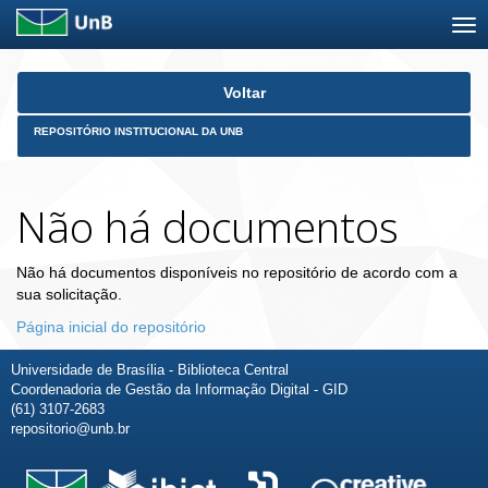
Skip
Voltar
navigation
REPOSITÓRIO INSTITUCIONAL DA UNB
Não há documentos
Não há documentos disponíveis no repositório de acordo com a
sua solicitação.
Página inicial do repositório
Universidade de Brasília - Biblioteca Central
Coordenadoria de Gestão da Informação Digital - GID
(61) 3107-2683
repositorio@unb.br