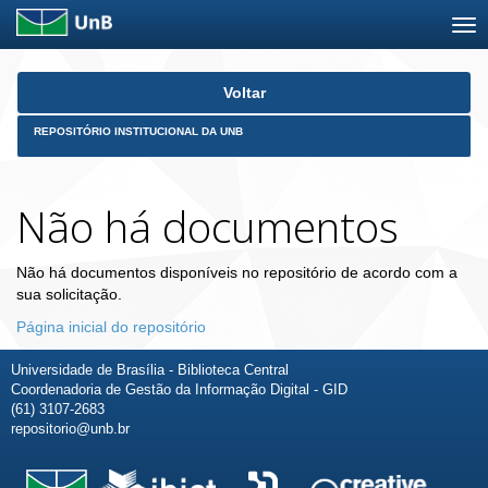
Skip
Voltar
navigation
REPOSITÓRIO INSTITUCIONAL DA UNB
Não há documentos
Não há documentos disponíveis no repositório de acordo com a
sua solicitação.
Página inicial do repositório
Universidade de Brasília - Biblioteca Central
Coordenadoria de Gestão da Informação Digital - GID
(61) 3107-2683
repositorio@unb.br