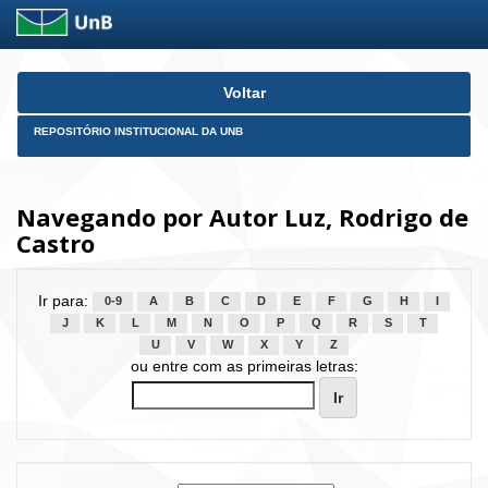
Skip
Voltar
navigation
REPOSITÓRIO INSTITUCIONAL DA UNB
Navegando por Autor Luz, Rodrigo de
Castro
Ir para:
0-9
A
B
C
D
E
F
G
H
I
J
K
L
M
N
O
P
Q
R
S
T
U
V
W
X
Y
Z
ou entre com as primeiras letras: