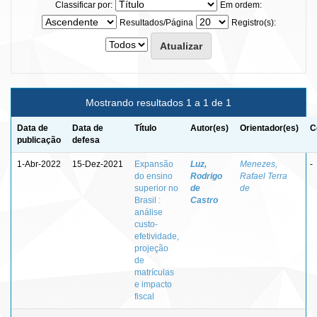
Classificar por:
Em ordem:
Resultados/Página
Registro(s):
Mostrando resultados 1 a 1 de 1
Data de
Data de
Título
Autor(es)
Orientador(es)
C
publicação
defesa
1-Abr-2022
15-Dez-2021
Expansão
Luz,
Menezes,
-
do ensino
Rodrigo
Rafael Terra
superior no
de
de
Brasil :
Castro
análise
custo-
efetividade,
projeção
de
matrículas
e impacto
fiscal