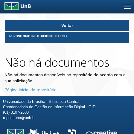
Skip
Voltar
navigation
REPOSITÓRIO INSTITUCIONAL DA UNB
Não há documentos
Não há documentos disponíveis no repositório de acordo com a
sua solicitação.
Página inicial do repositório
Universidade de Brasília - Biblioteca Central
Coordenadoria de Gestão da Informação Digital - GID
(61) 3107-2683
repositorio@unb.br