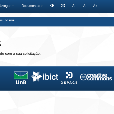
Navegar
Documentos
A-
A
A+
NAL DA UNB
s
do com a sua solicitação.