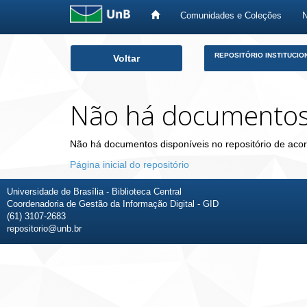
Comunidades e Coleções
Skip
REPOSITÓRIO INSTITUCIO
Voltar
navigation
Não há documento
Não há documentos disponíveis no repositório de acor
Página inicial do repositório
Universidade de Brasília - Biblioteca Central
Coordenadoria de Gestão da Informação Digital - GID
(61) 3107-2683
repositorio@unb.br