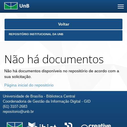
Skip
Voltar
navigation
REPOSITÓRIO INSTITUCIONAL DA UNB
Não há documentos
Não há documentos disponíveis no repositório de acordo com a
sua solicitação.
Página inicial do repositório
Universidade de Brasília - Biblioteca Central
Coordenadoria de Gestão da Informação Digital - GID
(61) 3107-2683
repositorio@unb.br