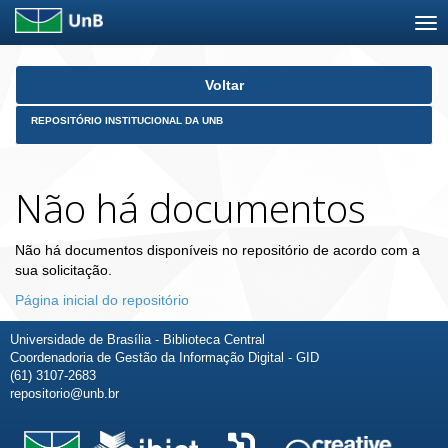
Skip
Voltar
navigation
REPOSITÓRIO INSTITUCIONAL DA UNB
Não há documentos
Não há documentos disponíveis no repositório de acordo com a
sua solicitação.
Página inicial do repositório
Universidade de Brasília - Biblioteca Central
Coordenadoria de Gestão da Informação Digital - GID
(61) 3107-2683
repositorio@unb.br