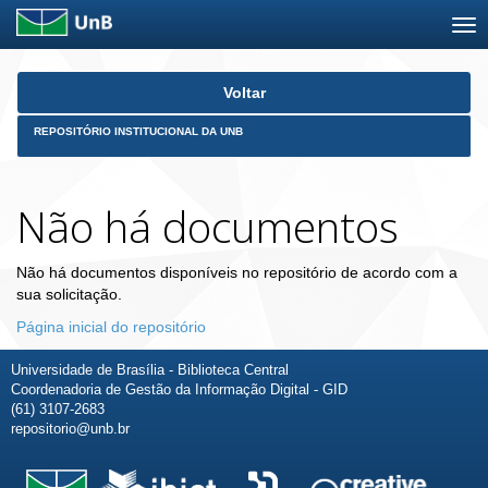
Skip
Voltar
navigation
REPOSITÓRIO INSTITUCIONAL DA UNB
Não há documentos
Não há documentos disponíveis no repositório de acordo com a
sua solicitação.
Página inicial do repositório
Universidade de Brasília - Biblioteca Central
Coordenadoria de Gestão da Informação Digital - GID
(61) 3107-2683
repositorio@unb.br