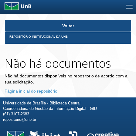
Skip
Voltar
navigation
REPOSITÓRIO INSTITUCIONAL DA UNB
Não há documentos
Não há documentos disponíveis no repositório de acordo com a
sua solicitação.
Página inicial do repositório
Universidade de Brasília - Biblioteca Central
Coordenadoria de Gestão da Informação Digital - GID
(61) 3107-2683
repositorio@unb.br