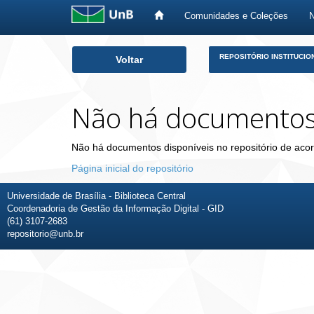
Comunidades e Coleções
Skip
REPOSITÓRIO INSTITUCIO
Voltar
navigation
Não há documento
Não há documentos disponíveis no repositório de acor
Página inicial do repositório
Universidade de Brasília - Biblioteca Central
Coordenadoria de Gestão da Informação Digital - GID
(61) 3107-2683
repositorio@unb.br