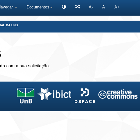
Navegar
Documentos
A-
A
A+
NAL DA UNB
s
do com a sua solicitação.