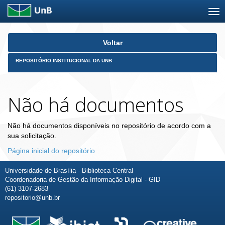
Skip
Voltar
navigation
REPOSITÓRIO INSTITUCIONAL DA UNB
Não há documentos
Não há documentos disponíveis no repositório de acordo com a
sua solicitação.
Página inicial do repositório
Universidade de Brasília - Biblioteca Central
Coordenadoria de Gestão da Informação Digital - GID
(61) 3107-2683
repositorio@unb.br