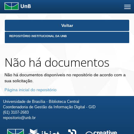
Skip
Voltar
navigation
REPOSITÓRIO INSTITUCIONAL DA UNB
Não há documentos
Não há documentos disponíveis no repositório de acordo com a
sua solicitação.
Página inicial do repositório
Universidade de Brasília - Biblioteca Central
Coordenadoria de Gestão da Informação Digital - GID
(61) 3107-2683
repositorio@unb.br