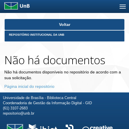
Skip
Voltar
navigation
REPOSITÓRIO INSTITUCIONAL DA UNB
Não há documentos
Não há documentos disponíveis no repositório de acordo com a
sua solicitação.
Página inicial do repositório
Universidade de Brasília - Biblioteca Central
Coordenadoria de Gestão da Informação Digital - GID
(61) 3107-2683
repositorio@unb.br