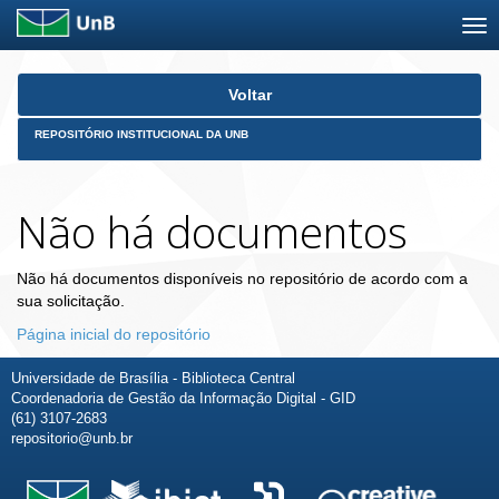
Skip
Voltar
navigation
REPOSITÓRIO INSTITUCIONAL DA UNB
Não há documentos
Não há documentos disponíveis no repositório de acordo com a
sua solicitação.
Página inicial do repositório
Universidade de Brasília - Biblioteca Central
Coordenadoria de Gestão da Informação Digital - GID
(61) 3107-2683
repositorio@unb.br