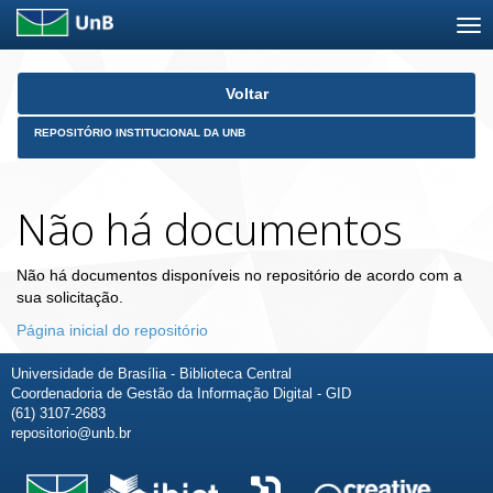
Skip
Voltar
navigation
REPOSITÓRIO INSTITUCIONAL DA UNB
Não há documentos
Não há documentos disponíveis no repositório de acordo com a
sua solicitação.
Página inicial do repositório
Universidade de Brasília - Biblioteca Central
Coordenadoria de Gestão da Informação Digital - GID
(61) 3107-2683
repositorio@unb.br