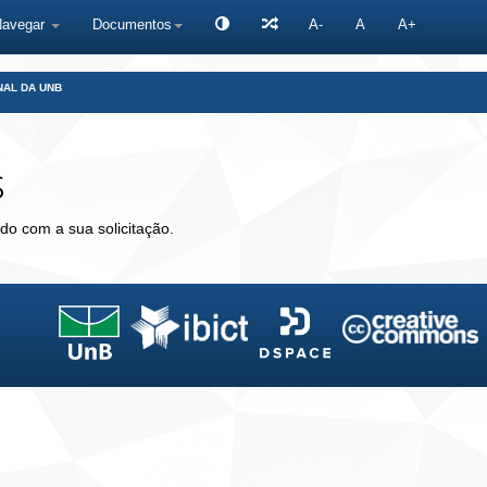
Navegar
Documentos
A-
A
A+
NAL DA UNB
s
do com a sua solicitação.