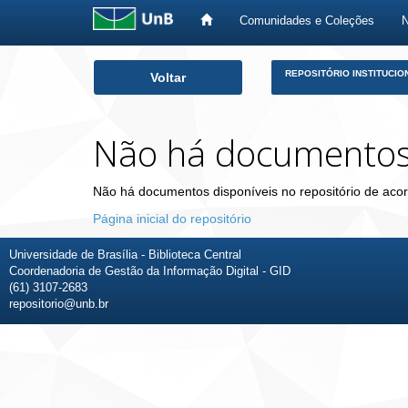
Comunidades e Coleções
Skip
REPOSITÓRIO INSTITUCIO
Voltar
navigation
Não há documento
Não há documentos disponíveis no repositório de acor
Página inicial do repositório
Universidade de Brasília - Biblioteca Central
Coordenadoria de Gestão da Informação Digital - GID
(61) 3107-2683
repositorio@unb.br