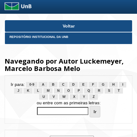
Skip
Voltar
navigation
REPOSITÓRIO INSTITUCIONAL DA UNB
Navegando por Autor Luckemeyer,
Marcelo Barbosa Melo
Ir para:
0-9
A
B
C
D
E
F
G
H
I
J
K
L
M
N
O
P
Q
R
S
T
U
V
W
X
Y
Z
ou entre com as primeiras letras: