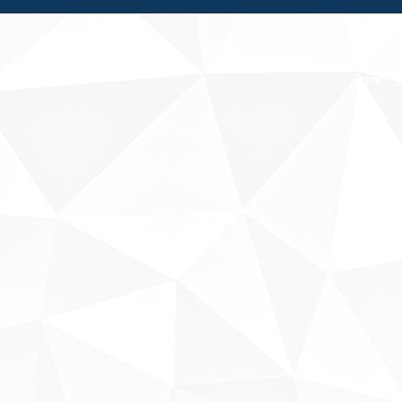
Fale conosco
Sobre