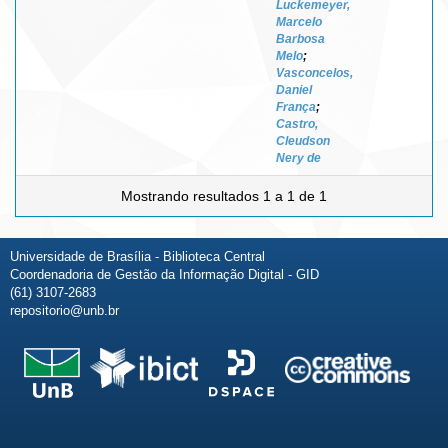
Luckemeyer,
Marcelo
Barbosa
Melo
;
Vasconcelos,
Daniel
França
;
Castro,
Cleudson
Nery de
Mostrando resultados 1 a 1 de 1
Universidade de Brasília - Biblioteca Central
Coordenadoria de Gestão da Informação Digital - GID
(61) 3107-2683
repositorio@unb.br