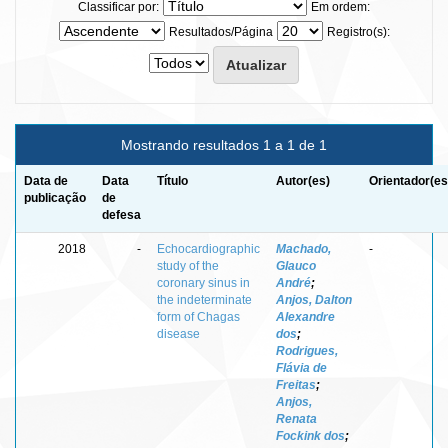
Classificar por:
Em ordem:
Resultados/Página
Registro(s):
Mostrando resultados 1 a 1 de 1
Data de
Data
Título
Autor(es)
Orientador(es
publicação
de
defesa
2018
-
Echocardiographic
Machado,
-
study of the
Glauco
coronary sinus in
André
;
the indeterminate
Anjos, Dalton
form of Chagas
Alexandre
disease
dos
;
Rodrigues,
Flávia de
Freitas
;
Anjos,
Renata
Fockink dos
;