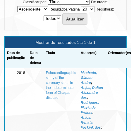
Classificar por:
Em ordem:
Resultados/Página
Registro(s):
Mostrando resultados 1 a 1 de 1
Data de
Data
Título
Autor(es)
Orientador(es
publicação
de
defesa
2018
-
Echocardiographic
Machado,
-
study of the
Glauco
coronary sinus in
André
;
the indeterminate
Anjos, Dalton
form of Chagas
Alexandre
disease
dos
;
Rodrigues,
Flávia de
Freitas
;
Anjos,
Renata
Fockink dos
;