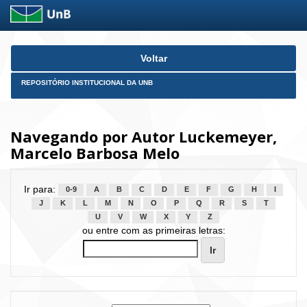
Skip
Voltar
navigation
REPOSITÓRIO INSTITUCIONAL DA UNB
Navegando por Autor Luckemeyer,
Marcelo Barbosa Melo
Ir para:
0-9
A
B
C
D
E
F
G
H
I
J
K
L
M
N
O
P
Q
R
S
T
U
V
W
X
Y
Z
ou entre com as primeiras letras: