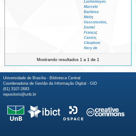
Luckemeyer,
Marcelo
Barbosa
Melo
;
Vasconcelos,
Daniel
França
;
Castro,
Cleudson
Nery de
Mostrando resultados 1 a 1 de 1
Universidade de Brasília - Biblioteca Central
Coordenadoria de Gestão da Informação Digital - GID
(61) 3107-2683
repositorio@unb.br