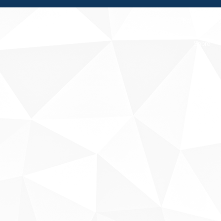
Fale conosco
Sobre