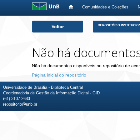
Comunidades e Coleções
Skip
REPOSITÓRIO INSTITUCIO
Voltar
navigation
Não há documento
Não há documentos disponíveis no repositório de acor
Página inicial do repositório
Universidade de Brasília - Biblioteca Central
Coordenadoria de Gestão da Informação Digital - GID
(61) 3107-2683
repositorio@unb.br