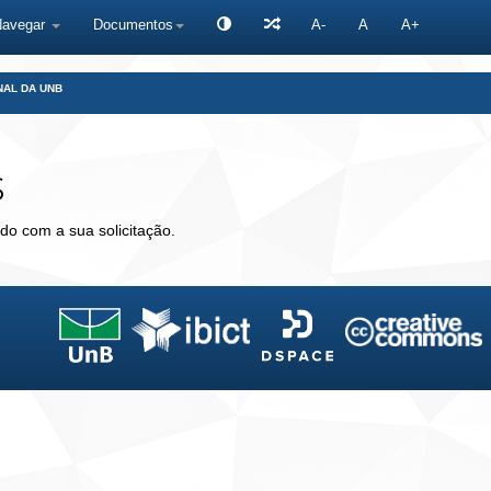
Navegar
Documentos
A-
A
A+
NAL DA UNB
s
do com a sua solicitação.