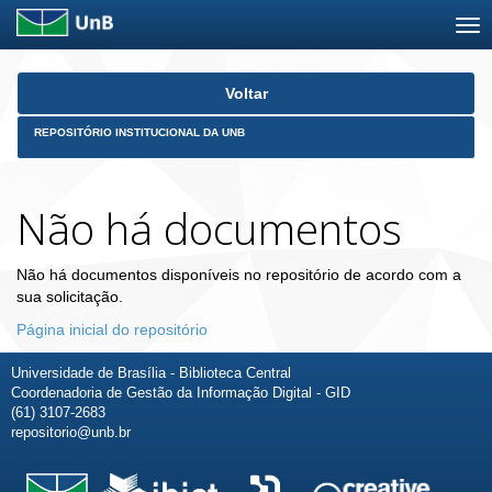
Skip
Voltar
navigation
REPOSITÓRIO INSTITUCIONAL DA UNB
Não há documentos
Não há documentos disponíveis no repositório de acordo com a
sua solicitação.
Página inicial do repositório
Universidade de Brasília - Biblioteca Central
Coordenadoria de Gestão da Informação Digital - GID
(61) 3107-2683
repositorio@unb.br