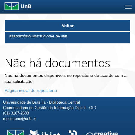
Skip
Voltar
navigation
REPOSITÓRIO INSTITUCIONAL DA UNB
Não há documentos
Não há documentos disponíveis no repositório de acordo com a
sua solicitação.
Página inicial do repositório
Universidade de Brasília - Biblioteca Central
Coordenadoria de Gestão da Informação Digital - GID
(61) 3107-2683
repositorio@unb.br