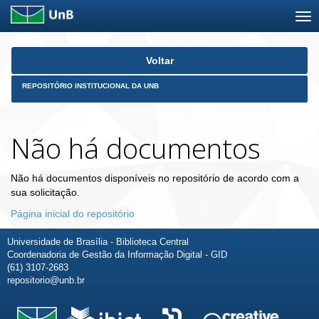
Skip
Voltar
navigation
REPOSITÓRIO INSTITUCIONAL DA UNB
Não há documentos
Não há documentos disponíveis no repositório de acordo com a
sua solicitação.
Página inicial do repositório
Universidade de Brasília - Biblioteca Central
Coordenadoria de Gestão da Informação Digital - GID
(61) 3107-2683
repositorio@unb.br