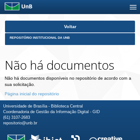
Skip
Voltar
navigation
REPOSITÓRIO INSTITUCIONAL DA UNB
Não há documentos
Não há documentos disponíveis no repositório de acordo com a
sua solicitação.
Página inicial do repositório
Universidade de Brasília - Biblioteca Central
Coordenadoria de Gestão da Informação Digital - GID
(61) 3107-2683
repositorio@unb.br