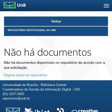
Skip
Voltar
navigation
REPOSITÓRIO INSTITUCIONAL DA UNB
Não há documentos
Não há documentos disponíveis no repositório de acordo com a
sua solicitação.
Página inicial do repositório
Universidade de Brasília - Biblioteca Central
Coordenadoria de Gestão da Informação Digital - GID
(61) 3107-2683
repositorio@unb.br