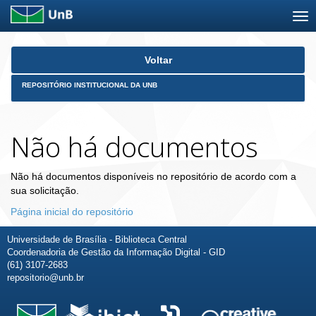
Skip
Voltar
navigation
REPOSITÓRIO INSTITUCIONAL DA UNB
Não há documentos
Não há documentos disponíveis no repositório de acordo com a
sua solicitação.
Página inicial do repositório
Universidade de Brasília - Biblioteca Central
Coordenadoria de Gestão da Informação Digital - GID
(61) 3107-2683
repositorio@unb.br