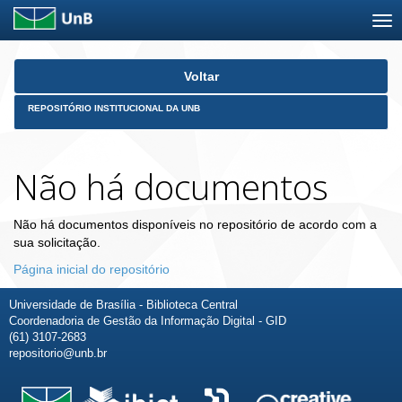
Skip
Voltar
navigation
REPOSITÓRIO INSTITUCIONAL DA UNB
Não há documentos
Não há documentos disponíveis no repositório de acordo com a
sua solicitação.
Página inicial do repositório
Universidade de Brasília - Biblioteca Central
Coordenadoria de Gestão da Informação Digital - GID
(61) 3107-2683
repositorio@unb.br