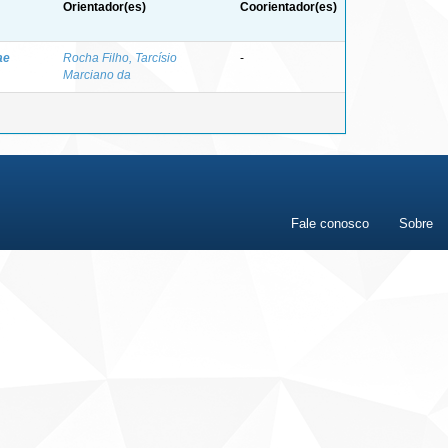
Orientador(es)
Coorientador(es)
ae
Rocha Filho, Tarcísio
-
Marciano da
Fale conosco
Sobre