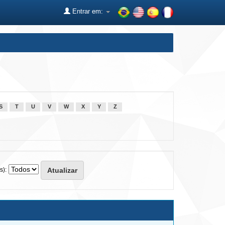
Entrar em:
S
T
U
V
W
X
Y
Z
s):