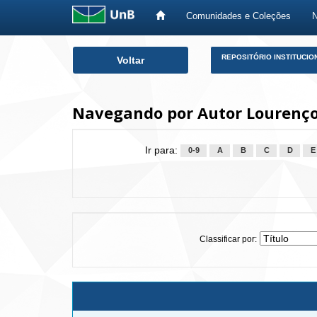
Comunidades e Coleções
Skip
REPOSITÓRIO INSTITUCIO
Voltar
navigation
Navegando por Autor Lourenço
Ir para:
0-9
A
B
C
D
E
Classificar por: