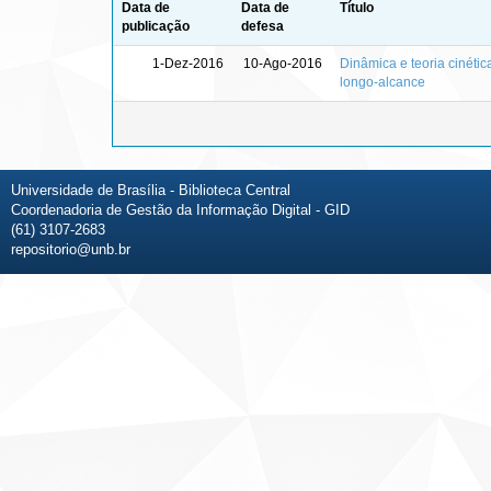
Data de
Data de
Título
publicação
defesa
1-Dez-2016
10-Ago-2016
Dinâmica e teoria cinét
longo-alcance
Universidade de Brasília - Biblioteca Central
Coordenadoria de Gestão da Informação Digital - GID
(61) 3107-2683
repositorio@unb.br