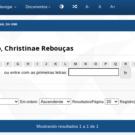
Navegar
Documentos
A-
A
A+
NAL DA UNB
, Christinae Rebouças
F
G
H
I
J
K
L
M
N
O
P
Q
R
ou entre com as primeiras letras:
Em ordem:
Resultados/Página
Registro(
Mostrando resultados 1 a 1 de 1