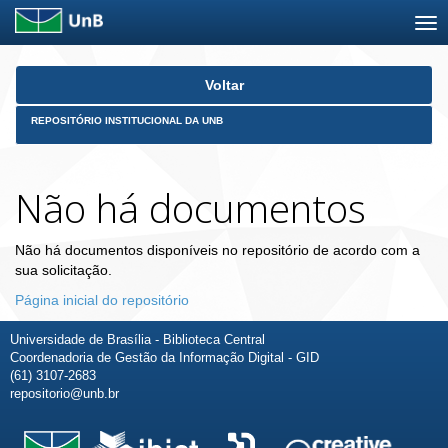
Skip
Voltar
navigation
REPOSITÓRIO INSTITUCIONAL DA UNB
Não há documentos
Não há documentos disponíveis no repositório de acordo com a
sua solicitação.
Página inicial do repositório
Universidade de Brasília - Biblioteca Central
Coordenadoria de Gestão da Informação Digital - GID
(61) 3107-2683
repositorio@unb.br