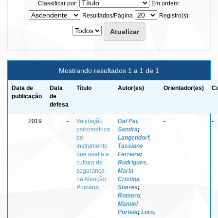
Classificar por:
Em ordem:
Resultados/Página
Registro(s):
Mostrando resultados 1 a 1 de 1
Data de
Data
Título
Autor(es)
Orientador(es)
Co
publicação
de
defesa
2019
-
Validação
Dal Pai,
-
-
psicométrica
Sandra
;
de
Langendorf,
instrumento
Tassiane
que avalia a
Ferreira
;
cultura de
Rodrigues,
segurança
Maria
na Atenção
Cristina
Primária
Soares
;
Romero,
Manuel
Portela
;
Loro,