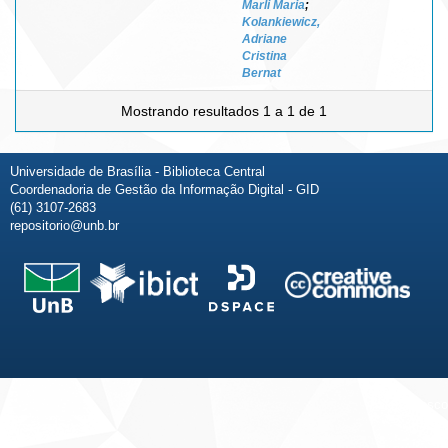
Marli Maria
;
Kolankiewicz,
Adriane
Cristina
Bernat
Mostrando resultados 1 a 1 de 1
Universidade de Brasília - Biblioteca Central
Coordenadoria de Gestão da Informação Digital - GID
(61) 3107-2683
repositorio@unb.br
Fale conosco