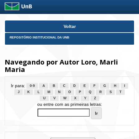
Skip
Voltar
navigation
REPOSITÓRIO INSTITUCIONAL DA UNB
Navegando por Autor Loro, Marli
Maria
Ir para:
0-9
A
B
C
D
E
F
G
H
I
J
K
L
M
N
O
P
Q
R
S
T
U
V
W
X
Y
Z
ou entre com as primeiras letras: