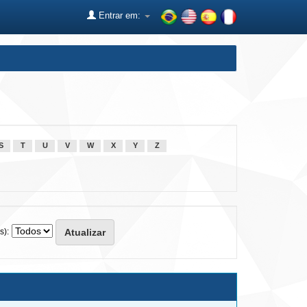
Entrar em:
S
T
U
V
W
X
Y
Z
s):