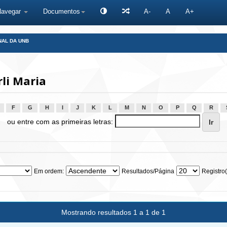
Navegar
Documentos
A-
A
A+
NAL DA UNB
li Maria
F
G
H
I
J
K
L
M
N
O
P
Q
R
ou entre com as primeiras letras:
Em ordem:
Resultados/Página
Registro(
Mostrando resultados 1 a 1 de 1