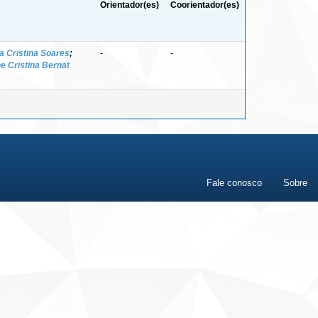
Orientador(es)
Coorientador(es)
a Cristina Soares
;
-
-
e Cristina Bernat
Fale conosco
Sobre