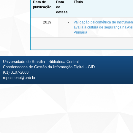
Data de
Data
Título
publicação
de
defesa
2019
-
Validação psicométrica de instrumen
avalia a cultura de segurança na At
Primária
Universidade de Brasília - Biblioteca Central
Coordenadoria de Gestão da Informação Digital - GID
(61) 3107-2683
repositorio@unb.br