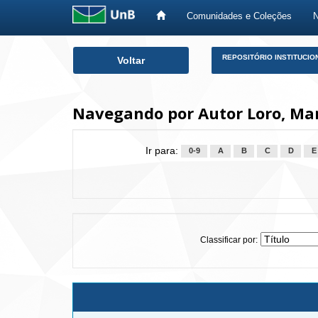
Comunidades e Coleções
Skip
REPOSITÓRIO INSTITUCIO
Voltar
navigation
Navegando por Autor Loro, Mar
Ir para:
0-9
A
B
C
D
E
Classificar por: