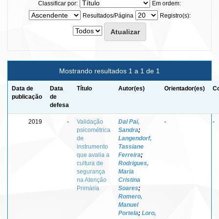
Classificar por:
Em ordem:
Resultados/Página
Registro(s):
Mostrando resultados 1 a 1 de 1
Data de
Data
Título
Autor(es)
Orientador(es)
Co
publicação
de
defesa
2019
-
Validação
Dal Pai,
-
-
psicométrica
Sandra
;
de
Langendorf,
instrumento
Tassiane
que avalia a
Ferreira
;
cultura de
Rodrigues,
segurança
Maria
na Atenção
Cristina
Primária
Soares
;
Romero,
Manuel
Portela
;
Loro,