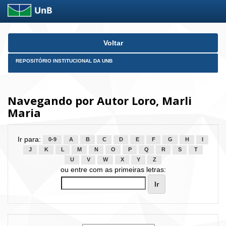
Skip
Voltar
navigation
REPOSITÓRIO INSTITUCIONAL DA UNB
Navegando por Autor Loro, Marli
Maria
Ir para:
0-9
A
B
C
D
E
F
G
H
I
J
K
L
M
N
O
P
Q
R
S
T
U
V
W
X
Y
Z
ou entre com as primeiras letras: