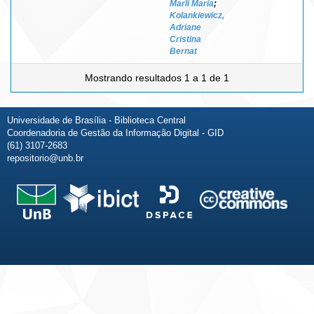
Marli Maria
;
Kolankiewicz,
Adriane
Cristina
Bernat
Mostrando resultados 1 a 1 de 1
Universidade de Brasília - Biblioteca Central
Coordenadoria de Gestão da Informação Digital - GID
(61) 3107-2683
repositorio@unb.br
Fale conosco