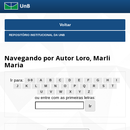
Skip
Voltar
navigation
REPOSITÓRIO INSTITUCIONAL DA UNB
Navegando por Autor Loro, Marli
Maria
Ir para:
0-9
A
B
C
D
E
F
G
H
I
J
K
L
M
N
O
P
Q
R
S
T
U
V
W
X
Y
Z
ou entre com as primeiras letras: