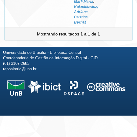
Marli Maria
;
Kolankiewicz,
Adriane
Cristina
Bernat
Mostrando resultados 1 a 1 de 1
Universidade de Brasília - Biblioteca Central
Coordenadoria de Gestão da Informação Digital - GID
(61) 3107-2683
repositorio@unb.br
Fale conosco