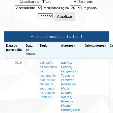
Classificar por:
Em ordem:
Resultados/Página
Registro(s):
Mostrando resultados 1 a 1 de 1
Data de
Data
Título
Autor(es)
Orientador(es)
Co
publicação
de
defesa
2019
-
Validação
Dal Pai,
-
-
psicométrica
Sandra
;
de
Langendorf,
instrumento
Tassiane
que avalia a
Ferreira
;
cultura de
Rodrigues,
segurança
Maria
na Atenção
Cristina
Primária
Soares
;
Romero,
Manuel
Portela
;
Loro,