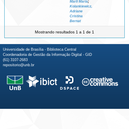
Marli Maria
;
Kolankiewicz,
Adriane
Cristina
Bernat
Mostrando resultados 1 a 1 de 1
Universidade de Brasília - Biblioteca Central
Coordenadoria de Gestão da Informação Digital - GID
(61) 3107-2683
repositorio@unb.br
Fale conosco