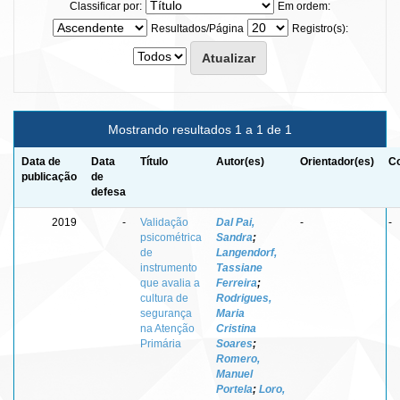
Classificar por:
Em ordem:
Resultados/Página
Registro(s):
Mostrando resultados 1 a 1 de 1
Data de
Data
Título
Autor(es)
Orientador(es)
Co
publicação
de
defesa
2019
-
Validação
Dal Pai,
-
-
psicométrica
Sandra
;
de
Langendorf,
instrumento
Tassiane
que avalia a
Ferreira
;
cultura de
Rodrigues,
segurança
Maria
na Atenção
Cristina
Primária
Soares
;
Romero,
Manuel
Portela
;
Loro,