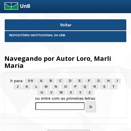
Skip
Voltar
navigation
REPOSITÓRIO INSTITUCIONAL DA UNB
Navegando por Autor Loro, Marli
Maria
Ir para:
0-9
A
B
C
D
E
F
G
H
I
J
K
L
M
N
O
P
Q
R
S
T
U
V
W
X
Y
Z
ou entre com as primeiras letras: