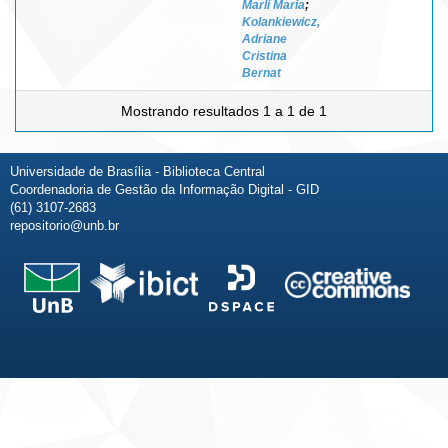
Marli Maria
;
Kolankiewicz,
Adriane
Cristina
Bernat
Mostrando resultados 1 a 1 de 1
Universidade de Brasília - Biblioteca Central
Coordenadoria de Gestão da Informação Digital - GID
(61) 3107-2683
repositorio@unb.br
Fale conosco