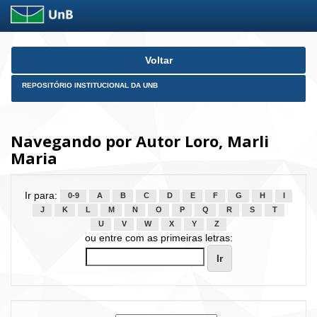
Skip
Voltar
navigation
REPOSITÓRIO INSTITUCIONAL DA UNB
Navegando por Autor Loro, Marli
Maria
Ir para:
0-9
A
B
C
D
E
F
G
H
I
J
K
L
M
N
O
P
Q
R
S
T
U
V
W
X
Y
Z
ou entre com as primeiras letras: