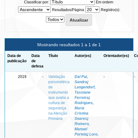
Classificar por:
Em ordem:
Resultados/Página
Registro(s):
Mostrando resultados 1 a 1 de 1
Data de
Data
Título
Autor(es)
Orientador(es)
Co
publicação
de
defesa
2019
-
Validação
Dal Pai,
-
-
psicométrica
Sandra
;
de
Langendorf,
instrumento
Tassiane
que avalia a
Ferreira
;
cultura de
Rodrigues,
segurança
Maria
na Atenção
Cristina
Primária
Soares
;
Romero,
Manuel
Portela
;
Loro,