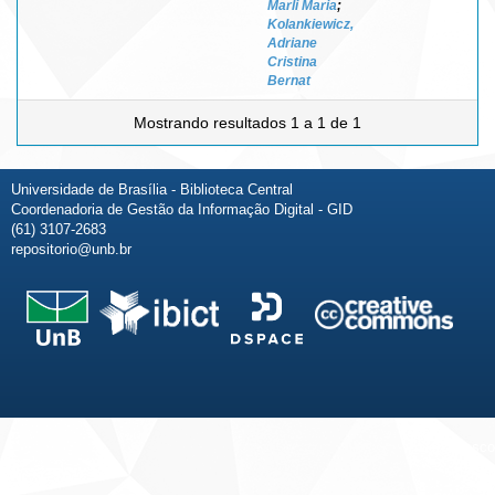
Marli Maria
;
Kolankiewicz,
Adriane
Cristina
Bernat
Mostrando resultados 1 a 1 de 1
Universidade de Brasília - Biblioteca Central
Coordenadoria de Gestão da Informação Digital - GID
(61) 3107-2683
repositorio@unb.br
Fale conosco