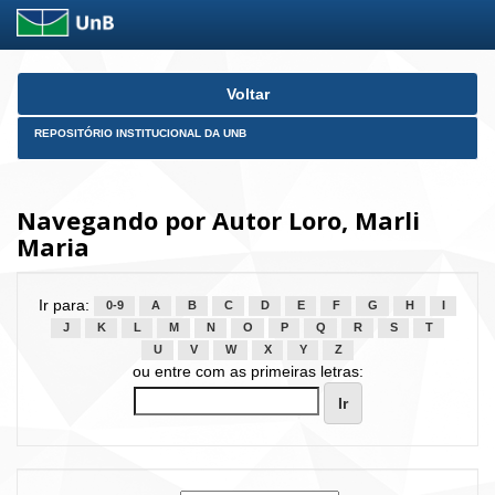
Skip
Voltar
navigation
REPOSITÓRIO INSTITUCIONAL DA UNB
Navegando por Autor Loro, Marli
Maria
Ir para:
0-9
A
B
C
D
E
F
G
H
I
J
K
L
M
N
O
P
Q
R
S
T
U
V
W
X
Y
Z
ou entre com as primeiras letras: