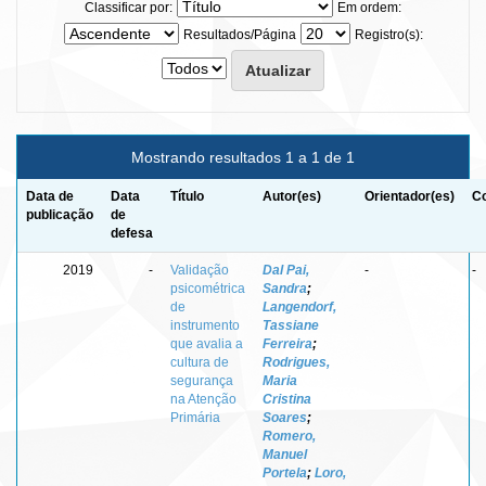
Classificar por:
Em ordem:
Resultados/Página
Registro(s):
Mostrando resultados 1 a 1 de 1
Data de
Data
Título
Autor(es)
Orientador(es)
Co
publicação
de
defesa
2019
-
Validação
Dal Pai,
-
-
psicométrica
Sandra
;
de
Langendorf,
instrumento
Tassiane
que avalia a
Ferreira
;
cultura de
Rodrigues,
segurança
Maria
na Atenção
Cristina
Primária
Soares
;
Romero,
Manuel
Portela
;
Loro,