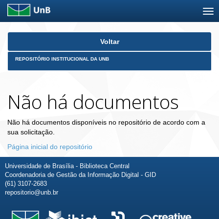
Skip
Voltar
navigation
REPOSITÓRIO INSTITUCIONAL DA UNB
Não há documentos
Não há documentos disponíveis no repositório de acordo com a
sua solicitação.
Página inicial do repositório
Universidade de Brasília - Biblioteca Central
Coordenadoria de Gestão da Informação Digital - GID
(61) 3107-2683
repositorio@unb.br