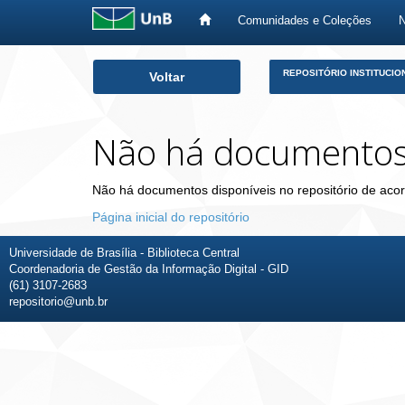
Comunidades e Coleções
Skip
REPOSITÓRIO INSTITUCIO
Voltar
navigation
Não há documento
Não há documentos disponíveis no repositório de acor
Página inicial do repositório
Universidade de Brasília - Biblioteca Central
Coordenadoria de Gestão da Informação Digital - GID
(61) 3107-2683
repositorio@unb.br