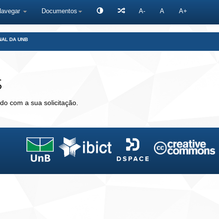
Navegar
Documentos
A-
A
A+
NAL DA UNB
s
do com a sua solicitação.