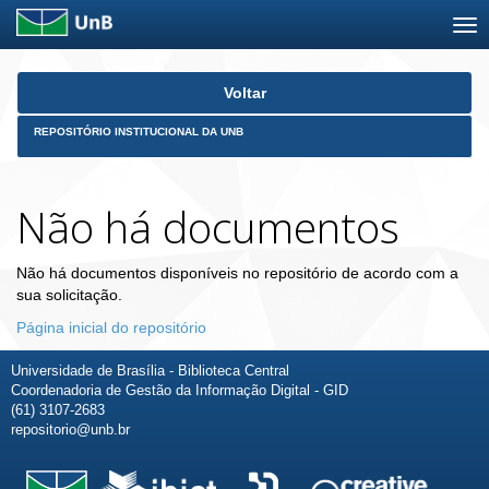
Skip
Voltar
navigation
REPOSITÓRIO INSTITUCIONAL DA UNB
Não há documentos
Não há documentos disponíveis no repositório de acordo com a
sua solicitação.
Página inicial do repositório
Universidade de Brasília - Biblioteca Central
Coordenadoria de Gestão da Informação Digital - GID
(61) 3107-2683
repositorio@unb.br