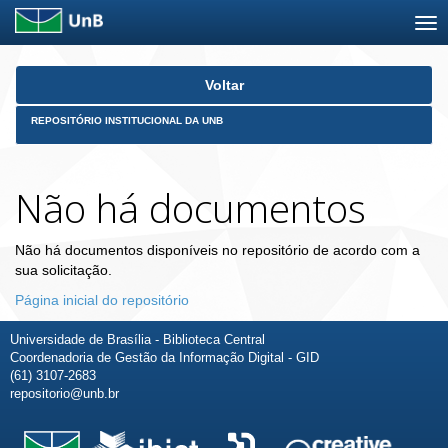
Skip
Voltar
navigation
REPOSITÓRIO INSTITUCIONAL DA UNB
Não há documentos
Não há documentos disponíveis no repositório de acordo com a
sua solicitação.
Página inicial do repositório
Universidade de Brasília - Biblioteca Central
Coordenadoria de Gestão da Informação Digital - GID
(61) 3107-2683
repositorio@unb.br